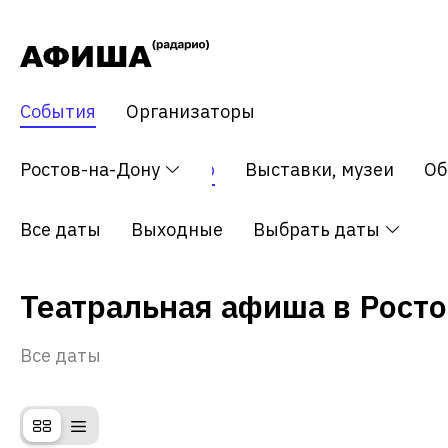
События
Организаторы
тия
Ростов-на-Дону
Концерт
Театр
Выставки, музеи
Об
Все даты
Выходные
Выбрать даты
Театральная афиша в Рост
Все даты