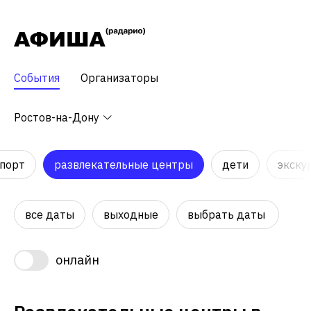
События
Организаторы
Ростов-на-Дону
порт
развлекательные центры
дети
экску
все даты
выходные
выбрать даты
онлайн