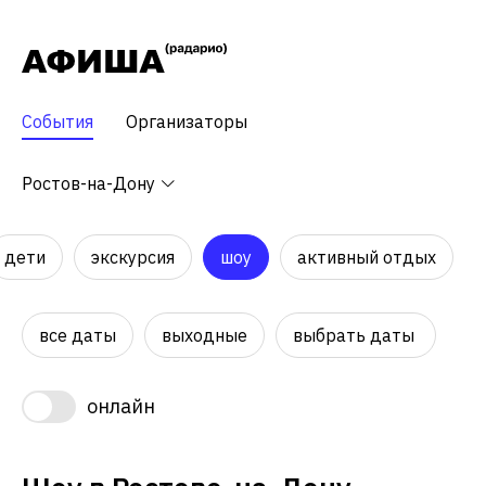
События
Организаторы
Ростов-на-Дону
дети
экскурсия
шоу
активный отдых
все даты
выходные
выбрать даты
онлайн